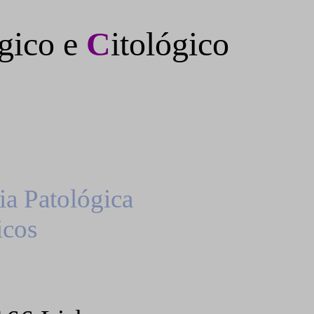
ógico e
C
itológico
ia
Patológica
cos