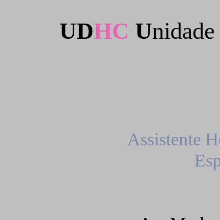
UD
HC
U
nidade
Assistente
H
Esp