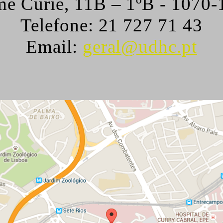
e Curie, 11B – 1ºB - 1070-
Telefone
: 21 727 71 43
Email:
geral@udhc.pt