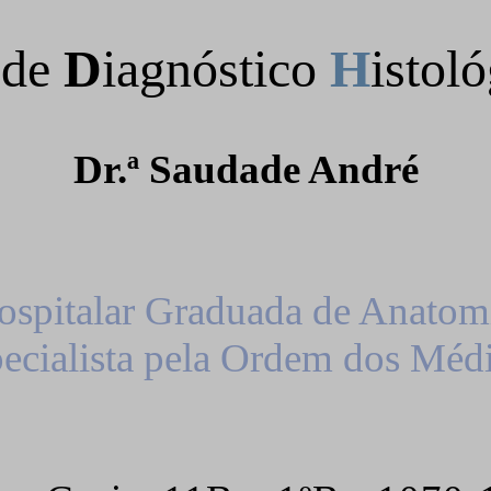
de
D
iagnóstico
H
istol
Dr.ª
Saudade
André
ospitalar
Graduada
de
Anatom
ecialista
pela
Ordem
dos
Médi